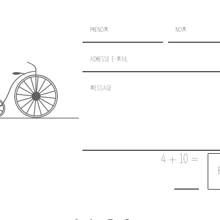
=
4 + 10